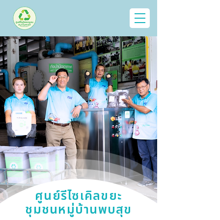
ศูนย์รีไซเคิลขยะ
ชุมชนหมู่บ้านพบสุข