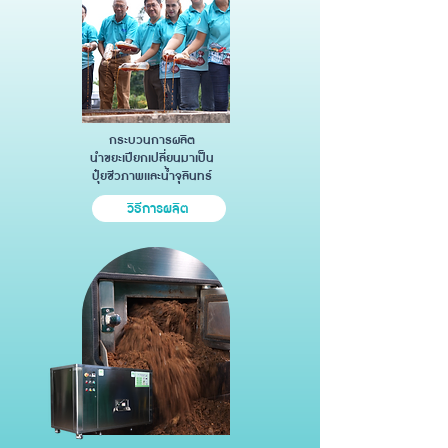
กระบวนการผลิต
นำขยะเปียกเปลี่ยนมาเป็น
ปุ๋ยชีวภาพเเละน้ำจุลินทร์
วิธีการผลิต