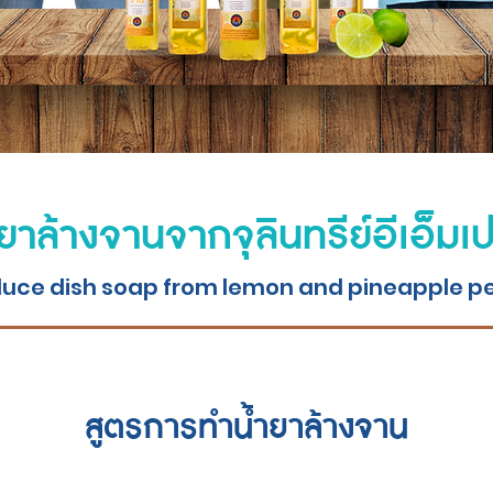
ำยาล้างจานจากจุลินทรีย์อีเอ็ม
uce dish soap from lemon and pineapple p
สูตรการทำน้ำยาล้างจาน