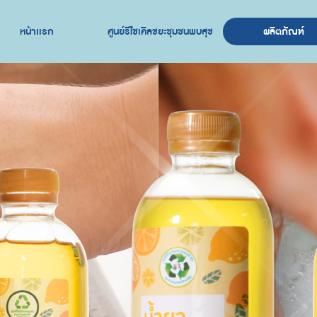
หน้าเเรก
ศูนย์รีไซเคิลขยะชุมชนพบสุข
ผลิตภัณฑ์